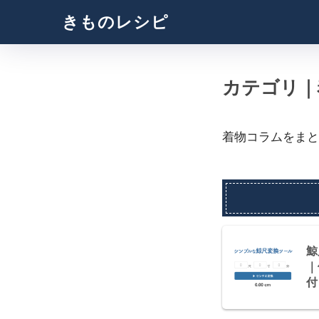
きものレシピ
カテゴリ｜
着物コラムをまと
鯨
｜
付