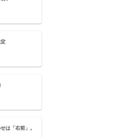
検定
物
わせは「右前」。