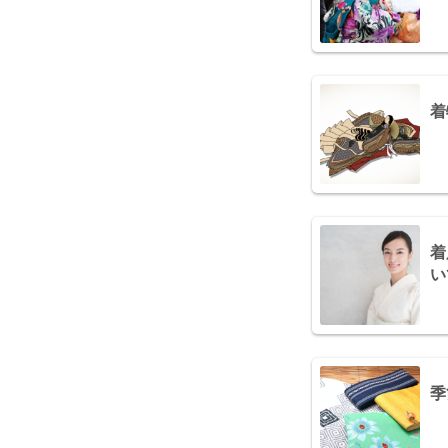
着
着
い
季