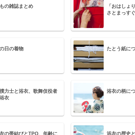
もの雑誌まとめ
「おはしょ
さとまっす
の日の着物
たとう紙に
撲力士と浴衣、歌舞伎役者
浴衣の柄に
浴衣
衣の帯結びとTPO、年齢に
浴衣の歴史