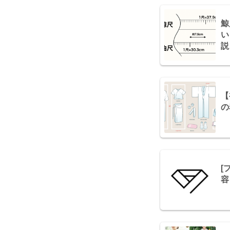
鯨
い
説
【
の
[
容