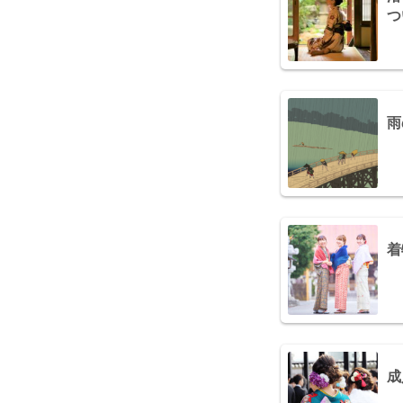
つ
雨
着
成