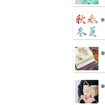
季
着
着