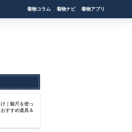
着物コラム
着物ナビ
着物アプリ
向け｜鯨尺を使っ
とおすすめ道具＆