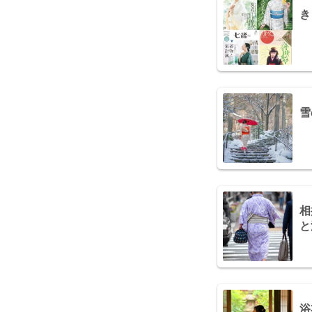
き
雪
相
と
浴