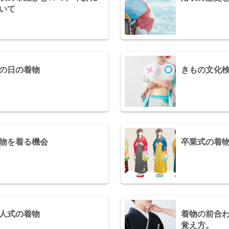
いて
の日の着物
きもの文化
物を着る機会
卒業式の着
人式の着物
着物の前合
覚え方。