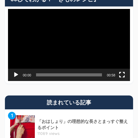
動
画
プ
レ
ー
ヤ
ー
00:00
00:58
読まれている記事
1
「おはしょり」の理想的な長さとまっすぐ整え
るポイント
11089 views