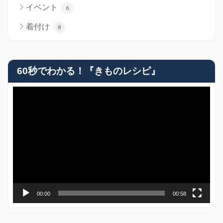
イベント
6
着付け
8
60秒でわかる！『きものレシピ』
動
画
プ
レ
ー
ヤ
ー
00:00
00:58