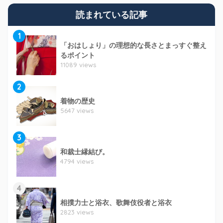
読まれている記事
1
「おはしょり」の理想的な長さとまっすぐ整え
るポイント
11089 views
2
着物の歴史
5647 views
3
和裁士縁結び。
4794 views
4
相撲力士と浴衣、歌舞伎役者と浴衣
2823 views