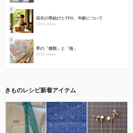
5
浴衣の帯結びとTPO、年齢について
2254 views
6
帯の「種類」と「格」
2032 views
きものレシピ新着アイテム