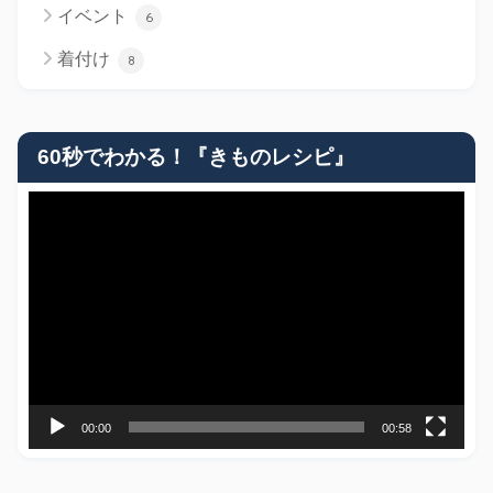
イベント
6
着付け
8
60秒でわかる！『きものレシピ』
動
画
プ
レ
ー
ヤ
ー
00:00
00:58