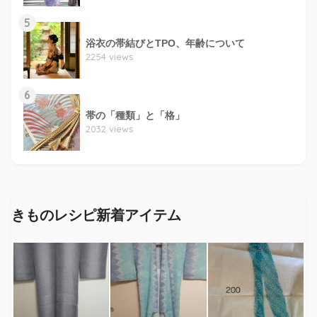
5
浴衣の帯結びとTPO、年齢について
2254 views
6
帯の「種類」と「格」
2032 views
きものレシピ新着アイテム