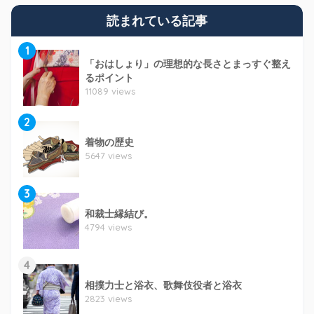
読まれている記事
1
「おはしょり」の理想的な長さとまっすぐ整え
るポイント
11089 views
2
着物の歴史
5647 views
3
和裁士縁結び。
4794 views
4
相撲力士と浴衣、歌舞伎役者と浴衣
2823 views