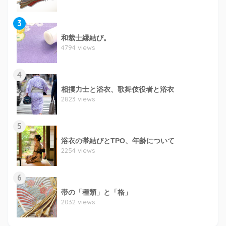
3
和裁士縁結び。
4794 views
4
相撲力士と浴衣、歌舞伎役者と浴衣
2823 views
5
浴衣の帯結びとTPO、年齢について
2254 views
6
帯の「種類」と「格」
2032 views