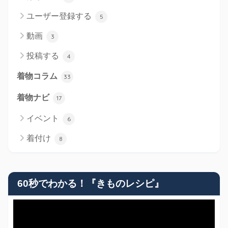
ユーザー登録する
5
動画
3
投稿する
4
着物コラム
33
着物ナビ
17
イベント
6
着付け
8
60秒でわかる！『きものレシピ』
動
画