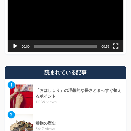
プ
レ
ー
ヤ
ー
00:00
00:58
読まれている記事
1
「おはしょり」の理想的な長さとまっすぐ整え
るポイント
11089 views
2
着物の歴史
5647 views