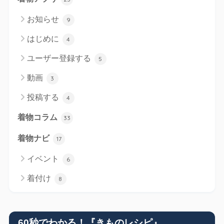
お知らせ
9
はじめに
4
ユーザー登録する
5
動画
3
投稿する
4
着物コラム
33
着物ナビ
17
イベント
6
着付け
8
60秒でわかる！『きものレシピ』