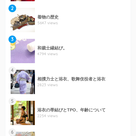
2
着物の歴史
5647 views
3
和裁士縁結び。
4794 views
4
相撲力士と浴衣、歌舞伎役者と浴衣
2823 views
5
浴衣の帯結びとTPO、年齢について
2254 views
6