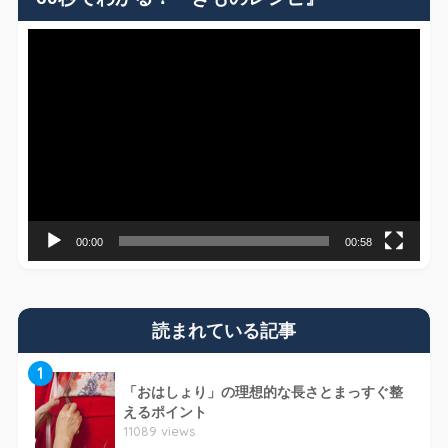
動
画
プ
レ
ー
ヤ
ー
00:00
00:58
読まれている記事
1
「おはしょり」の理想的な長さとまっすぐ整
えるポイント
11089 views