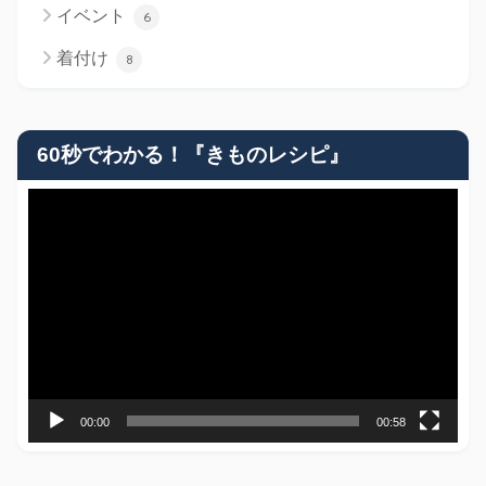
イベント
6
着付け
8
60秒でわかる！『きものレシピ』
動
画
プ
レ
ー
ヤ
ー
00:00
00:58