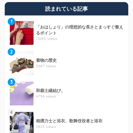
読まれている記事
1
「おはしょり」の理想的な長さとまっすぐ整え
るポイント
11089 views
2
着物の歴史
5647 views
3
和裁士縁結び。
4794 views
4
相撲力士と浴衣、歌舞伎役者と浴衣
2823 views