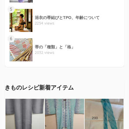
5
浴衣の帯結びとTPO、年齢について
2254 views
6
帯の「種類」と「格」
2032 views
きものレシピ新着アイテム