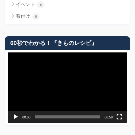
イベント
6
着付け
8
60秒でわかる！『きものレシピ』
動
画
プ
レ
ー
ヤ
ー
00:00
00:58