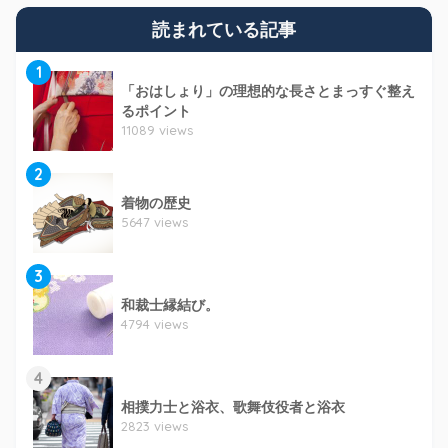
読まれている記事
1
「おはしょり」の理想的な長さとまっすぐ整え
るポイント
11089 views
2
着物の歴史
5647 views
3
和裁士縁結び。
4794 views
4
相撲力士と浴衣、歌舞伎役者と浴衣
2823 views