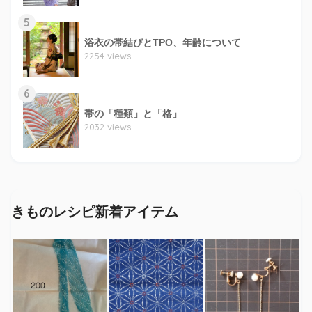
5
浴衣の帯結びとTPO、年齢について
2254 views
6
帯の「種類」と「格」
2032 views
きものレシピ新着アイテム