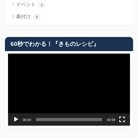
イベント
6
着付け
8
60秒でわかる！『きものレシピ』
動
画
プ
レ
ー
ヤ
ー
00:00
00:58