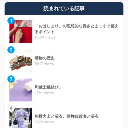
読まれている記事
1
「おはしょり」の理想的な長さとまっすぐ整え
るポイント
11089 views
2
着物の歴史
5647 views
3
和裁士縁結び。
4794 views
4
相撲力士と浴衣、歌舞伎役者と浴衣
2823 views