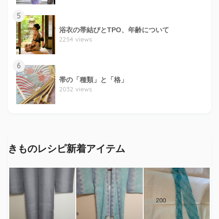
5
浴衣の帯結びとTPO、年齢について
2254 views
6
帯の「種類」と「格」
2032 views
きものレシピ新着アイテム