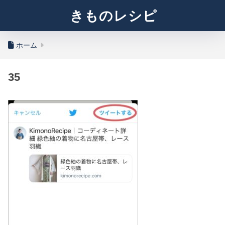
きものレシピ
ホーム
35