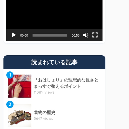
プ
レ
ー
ヤ
00:00
00:58
ー
読まれている記事
1
「おはしょり」の理想的な長さと
まっすぐ整えるポイント
11089 views
2
着物の歴史
5647 views