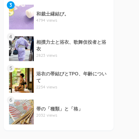
3
和裁士縁結び。
4794 views
4
相撲力士と浴衣、歌舞伎役者と浴
衣
2823 views
5
浴衣の帯結びとTPO、年齢につい
て
2254 views
6
帯の「種類」と「格」
2032 views