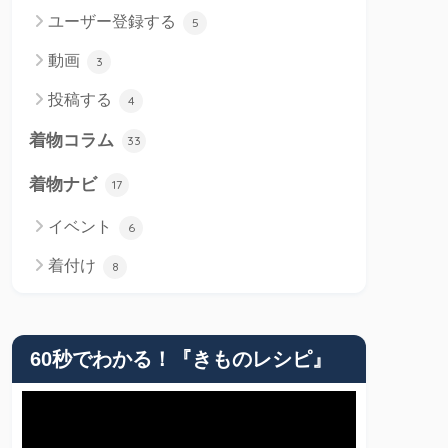
ユーザー登録する
5
動画
3
投稿する
4
着物コラム
33
着物ナビ
17
イベント
6
着付け
8
60秒でわかる！『きものレシピ』
動
画