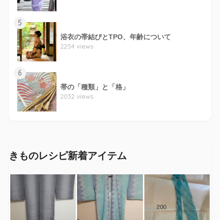
5
浴衣の帯結びとTPO、年齢について
2254 views
6
帯の「種類」と「格」
2032 views
きものレシピ新着アイテム