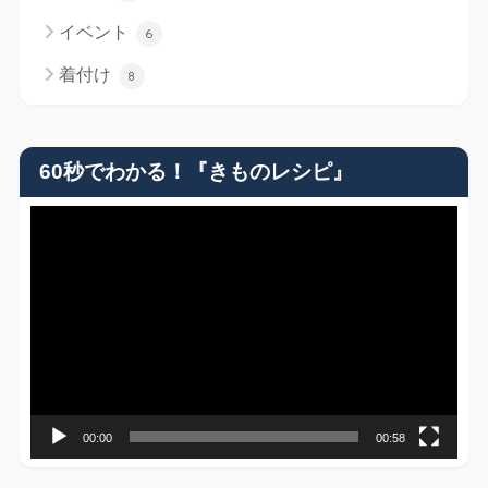
イベント
6
着付け
8
60秒でわかる！『きものレシピ』
動
画
プ
レ
ー
ヤ
ー
00:00
00:58