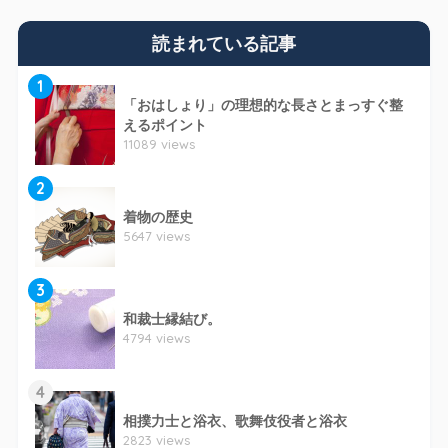
読まれている記事
1
「おはしょり」の理想的な長さとまっすぐ整
えるポイント
11089 views
2
着物の歴史
5647 views
3
和裁士縁結び。
4794 views
4
相撲力士と浴衣、歌舞伎役者と浴衣
2823 views