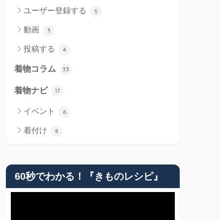
ユーザー登録する
5
動画
3
投稿する
4
着物コラム
33
着物ナビ
17
イベント
6
着付け
8
60秒でわかる！『きものレシピ』
動
画