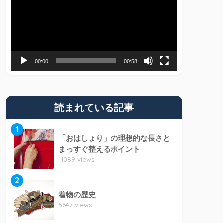
プ
レ
ー
ヤ
00:00
00:58
ー
読まれている記事
1
「おはしょり」の理想的な長さと
まっすぐ整えるポイント
11089 views
2
着物の歴史
5647 views