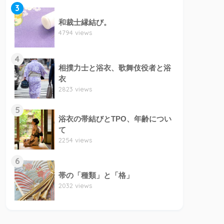
3
和裁士縁結び。
4794 views
4
相撲力士と浴衣、歌舞伎役者と浴
衣
2823 views
5
浴衣の帯結びとTPO、年齢につい
て
2254 views
6
帯の「種類」と「格」
2032 views