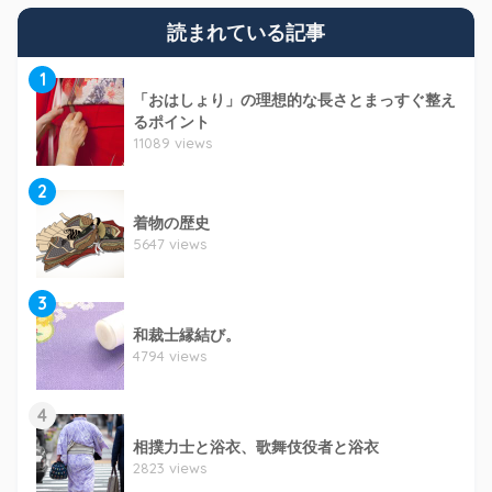
読まれている記事
1
「おはしょり」の理想的な長さとまっすぐ整え
るポイント
11089 views
2
着物の歴史
5647 views
3
和裁士縁結び。
4794 views
4
相撲力士と浴衣、歌舞伎役者と浴衣
2823 views