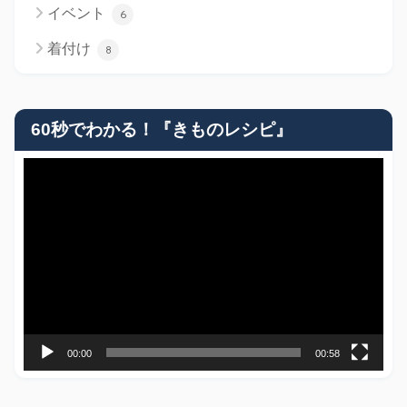
イベント
6
着付け
8
60秒でわかる！『きものレシピ』
動
画
プ
レ
ー
ヤ
ー
00:00
00:58