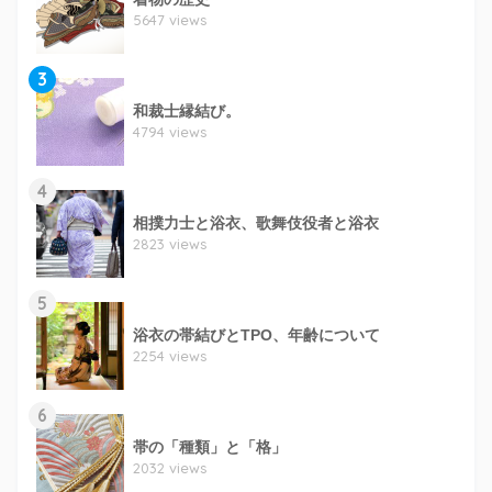
5647 views
3
和裁士縁結び。
4794 views
4
相撲力士と浴衣、歌舞伎役者と浴衣
2823 views
5
浴衣の帯結びとTPO、年齢について
2254 views
6
帯の「種類」と「格」
2032 views