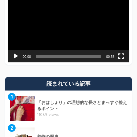
画
プ
レ
ー
ヤ
ー
00:00
00:58
読まれている記事
1
「おはしょり」の理想的な長さとまっすぐ整え
るポイント
11089 views
2
着物の歴史