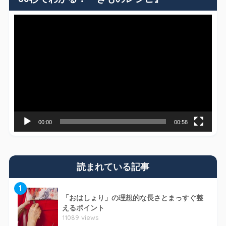
動
画
プ
レ
ー
ヤ
ー
00:00
00:58
読まれている記事
1
「おはしょり」の理想的な長さとまっすぐ整
えるポイント
11089 views