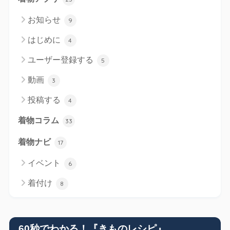
お知らせ
9
はじめに
4
ユーザー登録する
5
動画
3
投稿する
4
着物コラム
33
着物ナビ
17
イベント
6
着付け
8
60秒でわかる！『きものレシピ』