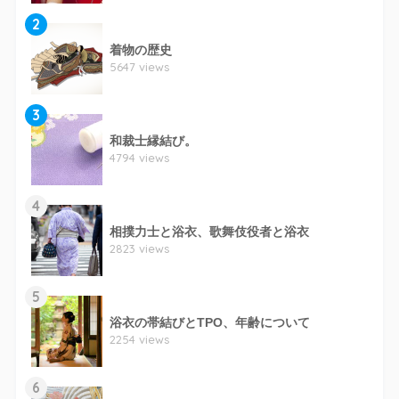
2
着物の歴史
5647 views
3
和裁士縁結び。
4794 views
4
相撲力士と浴衣、歌舞伎役者と浴衣
2823 views
5
浴衣の帯結びとTPO、年齢について
2254 views
6