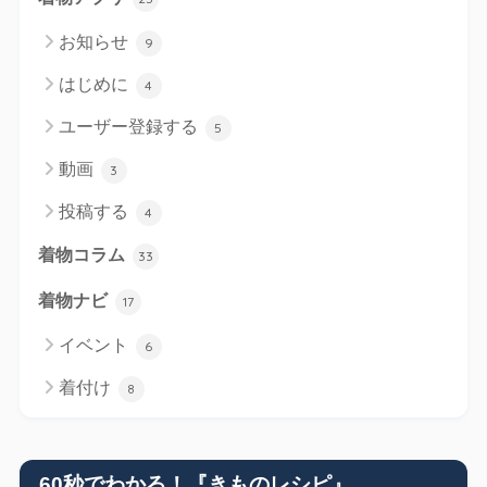
お知らせ
9
はじめに
4
ユーザー登録する
5
動画
3
投稿する
4
着物コラム
33
着物ナビ
17
イベント
6
着付け
8
60秒でわかる！『きものレシピ』