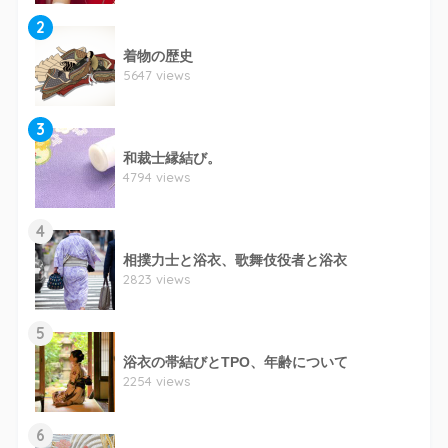
2
着物の歴史
5647 views
3
和裁士縁結び。
4794 views
4
相撲力士と浴衣、歌舞伎役者と浴衣
2823 views
5
浴衣の帯結びとTPO、年齢について
2254 views
6