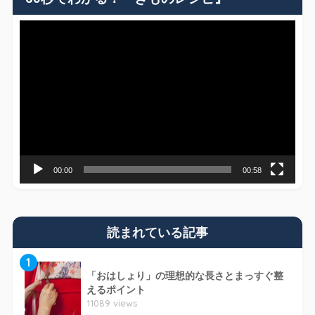
動
画
プ
レ
ー
ヤ
ー
00:00
00:58
読まれている記事
1
「おはしょり」の理想的な長さとまっすぐ整
えるポイント
11089 views