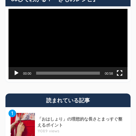
動
画
プ
レ
ー
ヤ
ー
00:00
00:58
読まれている記事
1
「おはしょり」の理想的な長さとまっすぐ整
えるポイント
11089 views