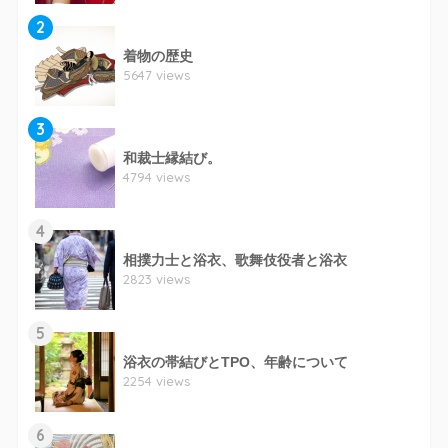
2
着物の歴史
5647 views
3
和裁士縁結び。
4794 views
4
相撲力士と浴衣、歌舞伎役者と浴衣
2823 views
5
浴衣の帯結びとTPO、年齢について
2254 views
6