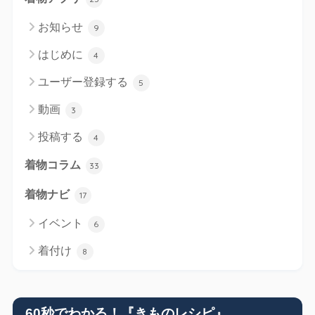
お知らせ
9
はじめに
4
ユーザー登録する
5
動画
3
投稿する
4
着物コラム
33
着物ナビ
17
イベント
6
着付け
8
60秒でわかる！『きものレシピ』