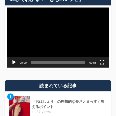
動
画
プ
レ
ー
ヤ
ー
00:00
00:58
読まれている記事
1
「おはしょり」の理想的な長さとまっすぐ整
えるポイント
11089 views