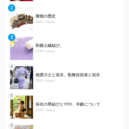
2
着物の歴史
5647 views
3
和裁士縁結び。
4794 views
4
相撲力士と浴衣、歌舞伎役者と浴衣
2823 views
5
浴衣の帯結びとTPO、年齢について
2254 views
6