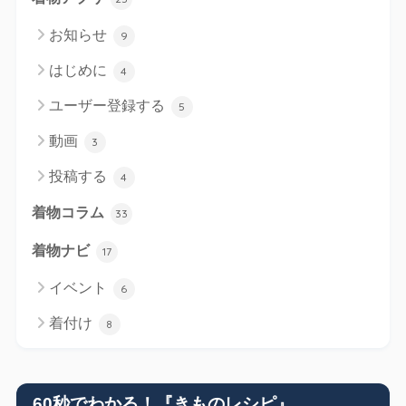
お知らせ
9
はじめに
4
ユーザー登録する
5
動画
3
投稿する
4
着物コラム
33
着物ナビ
17
イベント
6
着付け
8
60秒でわかる！『きものレシピ』