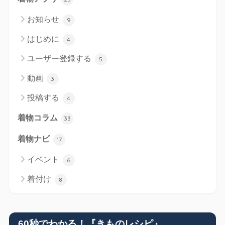
お知らせ
9
はじめに
4
ユーザー登録する
5
動画
3
投稿する
4
着物コラム
33
着物ナビ
17
イベント
6
着付け
8
60秒でわかる！『きものレシピ』