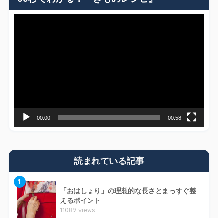
動
画
プ
レ
ー
ヤ
ー
00:00
00:58
読まれている記事
1
「おはしょり」の理想的な長さとまっすぐ整
えるポイント
11089 views