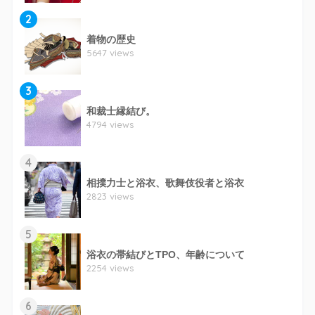
2
着物の歴史
5647 views
3
和裁士縁結び。
4794 views
4
相撲力士と浴衣、歌舞伎役者と浴衣
2823 views
5
浴衣の帯結びとTPO、年齢について
2254 views
6